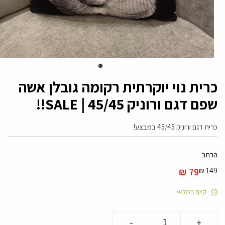
כרית נוי יוקרתית רקומה גובלן אשה
שפם דגם ורוניק 45/45 | SALE!!
כרית דגם ורוניק 45/45 במבצע!
גודל: 45/45סמ
הרחב
צבע: בד אריג יוקרתי שחור לבן
המחיר
המחיר
79
₪
₪
149
הכרית כוללת מילוי
הנוכחי
המקורי
קולקציית אליס בעיצוב וייבוא מבית קאדו הום
היה:
הוא:
קיים במלאי
₪ 149.
₪ 79.
כמות
-
+
של