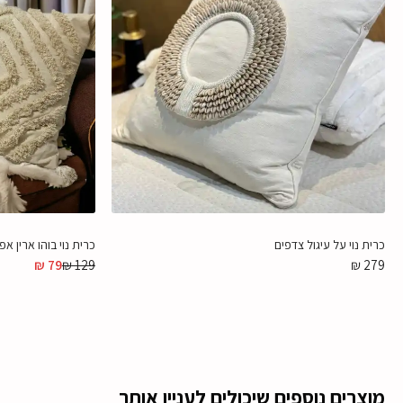
כרית נוי על עיגול צדפים
כרית נוי בוהו ארין אפור גרייז׳ 45/45
₪
79
₪
129
₪
279
מוצרים נוספים שיכולים לעניין אותך