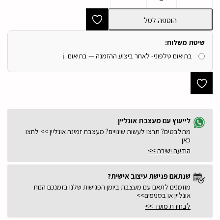
כרית
נוי
הוספה לסל
יוקרתית
רקומה
גובלן
שיטת משלוח:
אשה
בתיאום טלפוני- לאחר ביצוע ההזמנה — בתיאום
שפם
ℹ️
דגם
ורוניק
45/45
|
SALE!!
לייעוץ עם מעצבת אונליין
מתלבטים? תרצו לעשות שינויים? מעצבת זמינה אונליין >> לחצו
כאן
הודעה ישירה >>
שנתאם פגישת עיצוב אישית?
מוזמנים לתאם עם מעצבת ביומן הפגישות שלנו בזמנכם הנוח
אונליין או בסניפים>>
לבחירת מועד >>