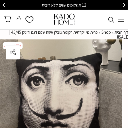
12 תשלומים שווים ללא ריבית
דף הבית
»
Shop
»
כרית נוי יוקרתית רקומה גובלן אשה שפם דגם ורוניק 45/45 |
SALE!!
47%
47%
הנחה
הנחה