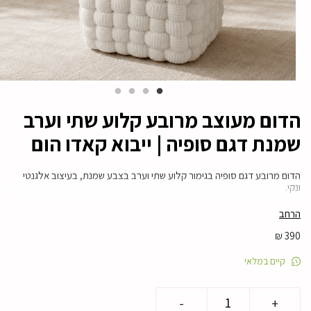
הדום מעוצב מרובע קלוע שתי וערב
שמנת דגם סופיה | ייבוא קאדו הום
הדום מרובע דגם סופיה בגימור קלוע שתי וערב בצבע שמנת, בעיצוב אלגנטי
ונקי.
פריט מושלם להשלמת הסלון או חדר השינה עם נוחות וסטייל.
הרחב
מידות: 38×38×42 ס”מ
₪
390
מוצר ממלאי – אספקה מהירה
קיים במלאי
קולקציית סופיה
כמות
-
+
של