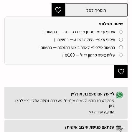
הדום
מעוצב
הוספה לסל
מרובע
קלוע
שתי
שיטת משלוח:
וערב
איסוף עצמי- מחסן מרכז כפר נטר — בתיאום
שמנת
ℹ️
דגם
איסוף עצמי- עפולה רמז 3 — בתיאום
ℹ️
סופיה
בתיאום טלפוני- לאחר ביצוע ההזמנה — בתיאום
|
ℹ️
ייבוא
שליח ציטה קרטון גדול — ₪100
ℹ️
קאדו
הום
לייעוץ עם מעצבת אונליין
מתלבטים? תרצו לעשות שינויים? מעצבת זמינה אונליין >> לחצו
כאן
הודעה ישירה >>
שנתאם פגישת עיצוב אישית?