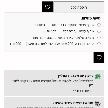
הדום
מלבני
הוספה לסל
מעוצב
קפיטונאז
בבד
שיטת משלוח:
אריג
איסוף עצמי- מחסן מרכז כפר נטר — בתיאום
צהוב
ℹ️
-
איסוף עצמי- עפולה רמז 3 — בתיאום
ℹ️
חיסול
בתיאום טלפוני- לאחר ביצוע ההזמנה — בתיאום
עודפים!!
ℹ️
הובלה והרכבה- 200שח תשלום ישיר למוביל (בתיאום) — ₪200
ℹ️
לייעוץ עם מעצבת אונליין
מתלבטים? תרצו לעשות שינויים? מעצבת זמינה אונליין >> לחצו
כאן
הודעה ישירה >>
שנתאם פגישת עיצוב אישית?