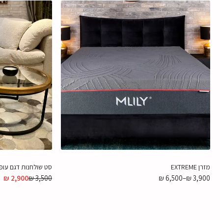
מזרן EXTREME
סט שולחנות דגם עופ
₪
2,900
₪
3,500
₪
6,500
–
₪
3,900