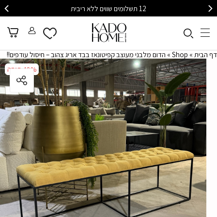
12 תשלומים שווים ללא ריבית
דף הבית
»
Shop
»
הדום מלבני מעוצב קפיטונאז בבד אריג צהוב – חיסול עודפים!!
48%
48%
הנחה
הנחה