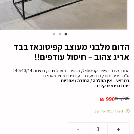
הדום מלבני מעוצב קפיטונאז בבד
אריג צהוב – חיסול עודפים!!
הדום מלבני בעיצוב קפיטונאג’, מרופד בד אריג צהוב, במידות 140/40/44
ס”מ. פריט ייחודי, נוח ומעוצב – עודפים במחיר משתלם.
במבצע – אין החלפה / החזרה / אחריות
ייתכנו פגמים קלים
המחיר
המחיר
990
₪
₪
1,900
הנוכחי
המקורי
היה:
הוא:
נשארו במלאי רק 1
₪ 1,900.
₪ 990.
כמות
-
+
של