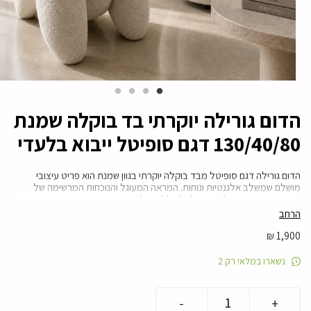
הדום גורילה יוקרתי בד בוקלה שמנת
130/40/80 דגם סופיטל ייבוא בלעדי
הדום גורילה דגם סופיטל מבד בוקלה יוקרתי בגוון שמנת הוא פריט עיצובי
מושלם שמשלב אלגנטיות ונוחות. המראה המעוגל והנוכחות המרשימה של
ההדום מוסיפים טאץ’ יוקרתי לכל חלל – סלון, חדר שינה או חדר המתנה. בד
הבוקלה האיכותי מעניק מגע רך ותחושת נוחות מושלמת לישיבה, תוך שמירה על
הרחב
עמידות לאורך זמן ותחזוקה קלה. ההדום מתאים לשימוש נפרד ככיסא קטן, או
כתוספת לספה או כורסה ליצירת קומפוזיציה יוקרתית ומזמינה.
₪
1,900
מידה: אורך 58 ס”מ | עומק 78 ס”מ | גובה סופי 87 ס”מ
נשארו במלאי רק 2
מוצר ממלאי ,אספקה מהירה – 14 ימי עסקים
* תיתכן תוספת הובלה לאזורים מרוחקים
כמות
-
+
של
קולקציית סופיטל – ייבוא ועיצוב קאדו הום.