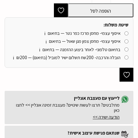
הדום
גורילה
הוספה לסל
יוקרתי
בד
בוקלה
שיטת משלוח:
שמנת
איסוף עצמי- מחסן מרכז כפר נטר — בתיאום
130/40/80
ℹ️
דגם
איסוף עצמי- מחסן צפון מגן שאול — בתיאום
ℹ️
סופיטל
בתיאום טלפוני- לאחר ביצוע ההזמנה — בתיאום
ייבוא
ℹ️
בלעדי
הובלה והרכבה- 200שח תשלום ישיר למוביל (בתיאום) — ₪200
ℹ️
לייעוץ עם מעצבת אונליין
מתלבטים? תרצו לעשות שינויים? מעצבת זמינה אונליין >> לחצו
כאן
הודעה ישירה >>
שנתאם פגישת עיצוב אישית?