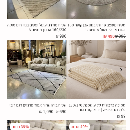
שטיח מעוצב פרוותי בגוון אבן קוטר 160
שטיח מודרני עיגול ופסים בגוון חום מוקה
דגם ראביט חיסול מתצוגה !
160/230 אחרון מתצוגה!
₪
990
₪
490
₪
990
שמיכה כרבולית קלוע שמנת 130/170
שטיח בוהו שחור אפור פרנזים דגם רובין
ס״מ דגם סופיה | ייבוא קאדו הום
₪
1,090
–
₪
690
₪
99
40%
הנחה
39%
הנחה