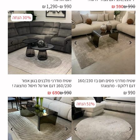
₪
1,290
–
₪
990
₪
590
₪
990
30%
הנחה
שטיח מודרני פסים חום בז 160/230
שטיח מודרני מלבנים בגוון אפור
דגם דלוקס - מתצוגה!
160/230 דגם אורטל חיסול מתצוגה !
₪
690
₪
990
₪
990
51%
הנחה