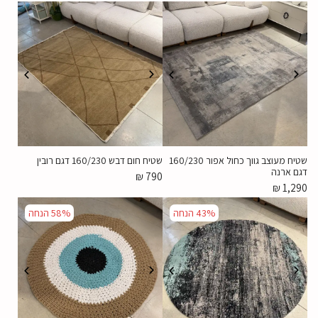
שטיח מעוצב גווך כחול אפור 160/230
שטיח חום דבש 160/230 דגם רובין
דגם ארנה
₪
790
₪
1,290
43%
הנחה
58%
הנחה