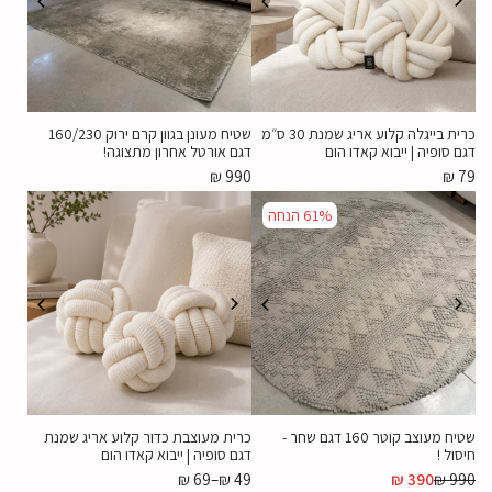
כרית בייגלה קלוע אריג שמנת 30 ס״מ
שטיח מעונן בגוון קרם ירוק 160/230
דגם סופיה | ייבוא קאדו הום
דגם אורטל אחרון מתצוגה!
₪
990
₪
79
61%
הנחה
שטיח מעוצב קוטר 160 דגם שחר -
כרית מעוצבת כדור קלוע אריג שמנת
חיסול !
דגם סופיה | ייבוא קאדו הום
₪
69
–
₪
49
₪
390
₪
990