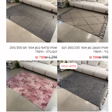
שטיח מעוצב גוון אפור 160/230 דגם
שטיח קלאסי בגוון אפור חם 200/300
בלי - חיסול!
דגם בלה - חיסול!
₪
790
₪
1,290
₪
590
₪
990
40%
הנחה