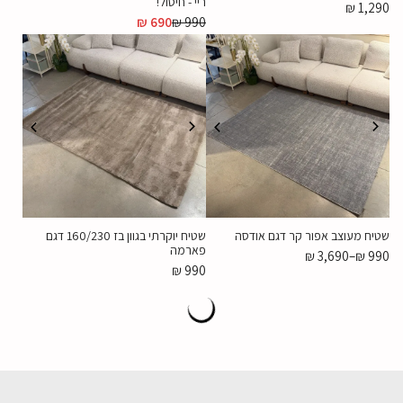
ריי - חיסול!
₪
1,290
₪
690
₪
990
שטיח מעוצב אפור קר דגם אודסה
שטיח יוקרתי בגוון בז 160/230 דגם
פארמה
₪
3,690
–
₪
990
₪
990