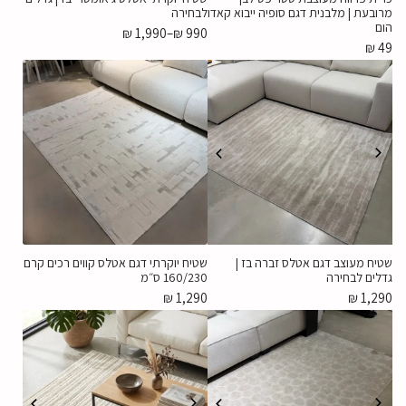
מרובעת | מלבנית דגם סופיה ייבוא קאדו
לבחירה
הום
₪
1,990
–
₪
990
₪
49
שטיח מעוצב דגם אטלס זברה בז |
שטיח יוקרתי דגם אטלס קווים רכים קרם
גדלים לבחירה
160/230 ס״מ
₪
1,290
₪
1,290