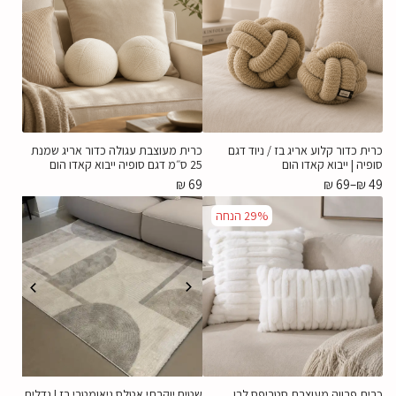
כרית כדור קלוע אריג בז / ניוד דגם
כרית מעוצבת עגולה כדור אריג שמנת
סופיה | ייבוא קאדו הום
25 ס״מ דגם סופיה ייבוא קאדו הום
₪
69
₪
69
–
₪
49
29%
הנחה
כרית פרווה מעוצבת סטריפס לבן
שטיח יוקרתי אטלס גיאומטרי בז | גדלים