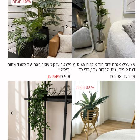
45%
הנחה
עץ עציץ אגבה ירוק חום 3 קנים 85 ס״מ
פלנטר ענק מעוצב ראבי עם סטנד שחור
דגם סופיה | ניתן לבחור עם / בלי כד
- חיסול!!
₪
549
₪
990
₪
298
–
₪
259
55%
הנחה