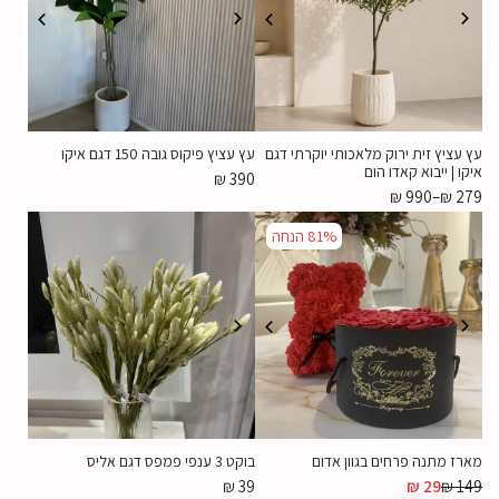
עץ עציץ זית ירוק מלאכותי יוקרתי דגם
עץ עציץ פיקוס גובה 150 דגם איקו
איקו | ייבוא קאדו הום
₪
390
₪
990
–
₪
279
81%
הנחה
מארז מתנה פרחים בגוון אדום
בוקט 3 ענפי פמפס דגם אליס
₪
39
₪
29
₪
149