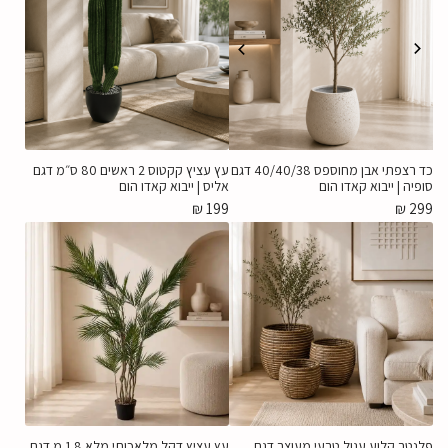
כד רצפתי אבן מחוספס 40/40/38 דגם
עץ עציץ קקטוס 2 ראשים 80 ס״מ דגם
סופיה | ייבוא קאדו הום
אליס | ייבוא קאדו הום
₪
199
₪
299
פלנטר קלוע עגול טבעי מעוצב דגם
עץ עציץ דקל מלאכותי מלא 1.8 מ דגם