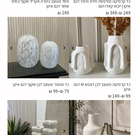
כד קרמיקה מודפסת תלת מימד דגם
פסל מעוצב גיטרה אקריל שקוף בסיס
איקו | ייבוא קאדו הום
שחור דגם איקו
₪
249
₪
349
–
₪
249
כד קרמיקה מעוצב לבן דוגמא M דגם
כד מנומר מעוצב לבן שקוף דגם איקו
איקו
₪
99
–
₪
79
₪
149
–
₪
99