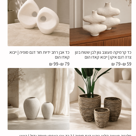
כד קרמיקה מעוצב גוון לבן שטוח בטן
כד אבן רחב ידיות חור דגם סופיה | ייבוא
צרה דגם איקו | ייבוא קאדו הום
קאדו הום
₪
99
–
₪
79
₪
79
–
₪
59