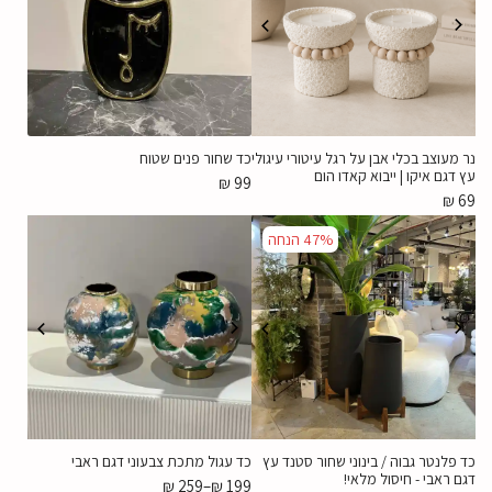
נר מעוצב בכלי אבן על רגל עיטורי עיגולי
כד שחור פנים שטוח
עץ דגם איקו | ייבוא קאדו הום
₪
99
₪
69
47%
הנחה
כד פלנטר גבוה / בינוני שחור סטנד עץ
כד עגול מתכת צבעוני דגם ראבי
דגם ראבי - חיסול מלאי!
₪
259
–
₪
199